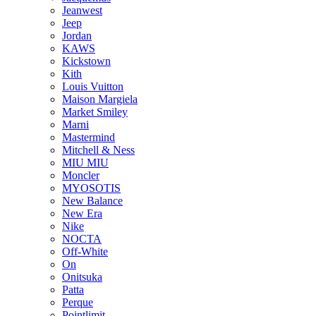
Jeanwest
Jeep
Jordan
KAWS
Kickstown
Kith
Louis Vuitton
Maison Margiela
Market Smiley
Marni
Mastermind
Mitchell & Ness
MIU MIU
Moncler
MYOSOTIS
New Balance
New Era
Nike
NOCTA
Off-White
On
Onitsuka
Patta
Perque
Pointlimit