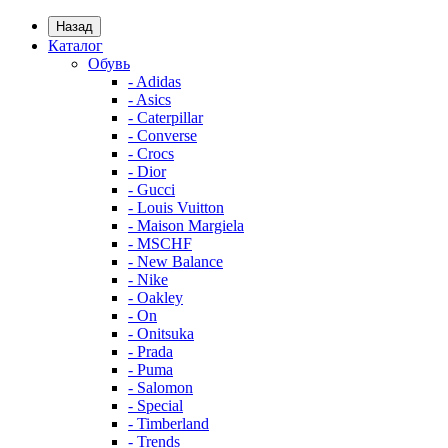
Назад
Каталог
Обувь
- Adidas
- Asics
- Caterpillar
- Converse
- Crocs
- Dior
- Gucci
- Louis Vuitton
- Maison Margiela
- MSCHF
- New Balance
- Nike
- Oakley
- On
- Onitsuka
- Prada
- Puma
- Salomon
- Special
- Timberland
- Trends