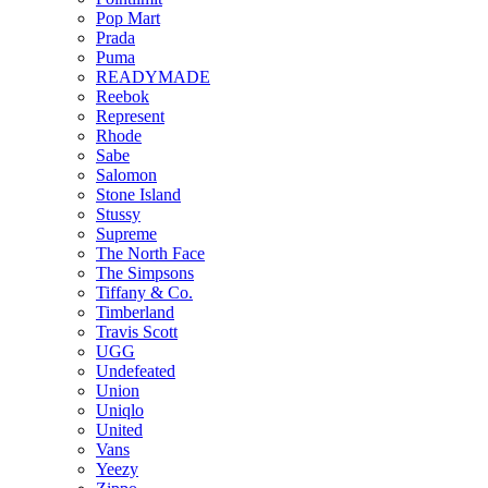
Pop Mart
Prada
Puma
READYMADE
Reebok
Represent
Rhode
Sabe
Salomon
Stone Island
Stussy
Supreme
The North Face
The Simpsons
Tiffany & Co.
Timberland
Travis Scott
UGG
Undefeated
Union
Uniqlo
United
Vans
Yeezy