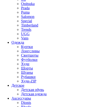
Onitsuka
Prada
Puma
Salomon
Special
Timberland
Trends
UGG
Vans
Одежда
Куртки
Лонгсливы
Свитшоты
Футболки
Худи
Шорты
Штаны
Рубашки
Худи-ZIP
Детское
Детская обувь
Детская одежда
Аксессуары
Dionis
Rhode