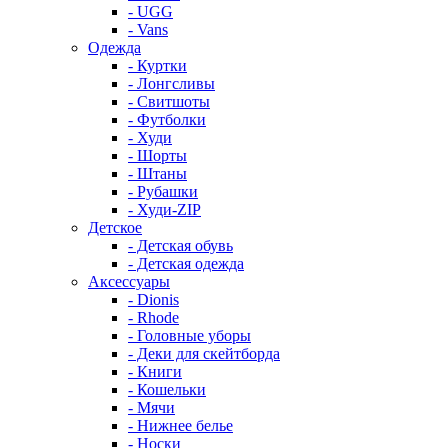
- UGG
- Vans
Одежда
- Куртки
- Лонгсливы
- Свитшоты
- Футболки
- Худи
- Шорты
- Штаны
- Рубашки
- Худи-ZIP
Детское
- Детская обувь
- Детская одежда
Аксессуары
- Dionis
- Rhode
- Головные уборы
- Деки для скейтборда
- Книги
- Кошельки
- Мячи
- Нижнее белье
- Носки