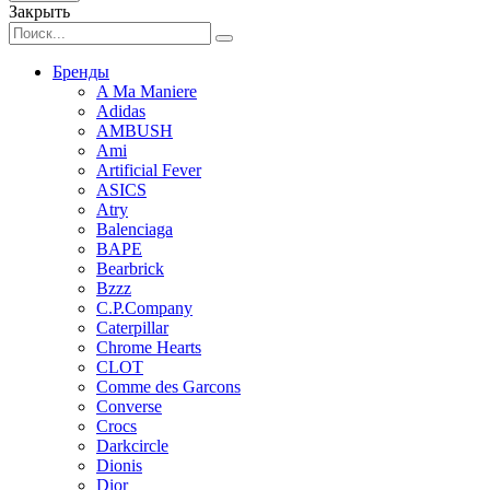
Закрыть
Бренды
A Ma Maniere
Adidas
AMBUSH
Ami
Artificial Fever
ASICS
Atry
Balenciaga
BAPE
Bearbrick
Bzzz
C.P.Company
Caterpillar
Chrome Hearts
CLOT
Comme des Garcons
Converse
Crocs
Darkcircle
Dionis
Dior