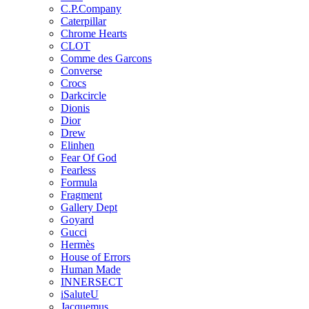
C.P.Company
Caterpillar
Chrome Hearts
CLOT
Comme des Garcons
Converse
Crocs
Darkcircle
Dionis
Dior
Drew
Elinhen
Fear Of God
Fearless
Formula
Fragment
Gallery Dept
Goyard
Gucci
Hermès
House of Errors
Human Made
INNERSECT
iSaluteU
Jacquemus