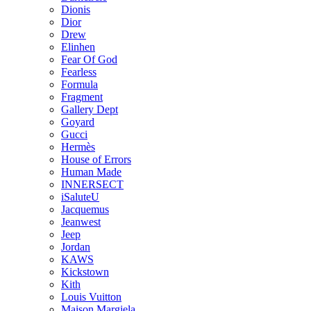
Dionis
Dior
Drew
Elinhen
Fear Of God
Fearless
Formula
Fragment
Gallery Dept
Goyard
Gucci
Hermès
House of Errors
Human Made
INNERSECT
iSaluteU
Jacquemus
Jeanwest
Jeep
Jordan
KAWS
Kickstown
Kith
Louis Vuitton
Maison Margiela