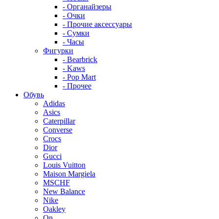
- Органайзеры
- Очки
- Прочие аксессуары
- Сумки
- Часы
Фигурки
- Bearbrick
- Kaws
- Pop Mart
- Прочее
Обувь
Adidas
Asics
Caterpillar
Converse
Crocs
Dior
Gucci
Louis Vuitton
Maison Margiela
MSCHF
New Balance
Nike
Oakley
On