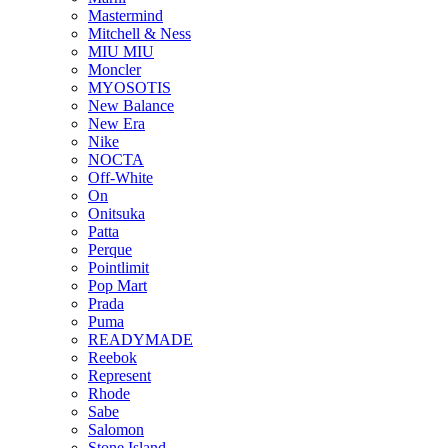
Mastermind
Mitchell & Ness
MIU MIU
Moncler
MYOSOTIS
New Balance
New Era
Nike
NOCTA
Off-White
On
Onitsuka
Patta
Perque
Pointlimit
Pop Mart
Prada
Puma
READYMADE
Reebok
Represent
Rhode
Sabe
Salomon
Stone Island