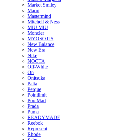
Market Smiley
Marni
Mastermind
Mitchell & Ness
MIU MIU
Moncler
MYOSOTIS
New Balance
New Era
Nike
NOCTA
Off-White
On
Onitsuka
Patta
Perque
Pointlimit
Pop Mart
Prada
Puma
READYMADE
Reebok
Represent
Rhode
Sabe