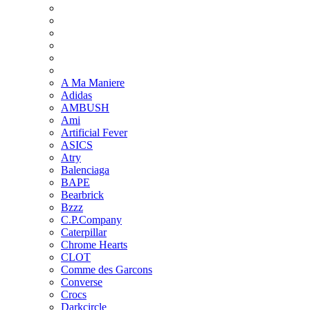
A Ma Maniere
Adidas
AMBUSH
Ami
Artificial Fever
ASICS
Atry
Balenciaga
BAPE
Bearbrick
Bzzz
C.P.Company
Caterpillar
Chrome Hearts
CLOT
Comme des Garcons
Converse
Crocs
Darkcircle