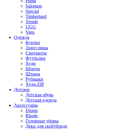
Puma
Salomon
Special
Timberland
Trends
UGG
Vans
Одежда
Куртки
Лонгсливы
Свитшоты
Футболки
Худи
Шорты
Штаны
Рубашки
Худи-ZIP
Детское
Детская обувь
Детская одежда
Аксессуары
Dionis
Rhode
Головные уборы
Деки для скейтборда