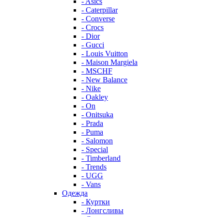
- Asics
- Caterpillar
- Converse
- Crocs
- Dior
- Gucci
- Louis Vuitton
- Maison Margiela
- MSCHF
- New Balance
- Nike
- Oakley
- On
- Onitsuka
- Prada
- Puma
- Salomon
- Special
- Timberland
- Trends
- UGG
- Vans
Одежда
- Куртки
- Лонгсливы