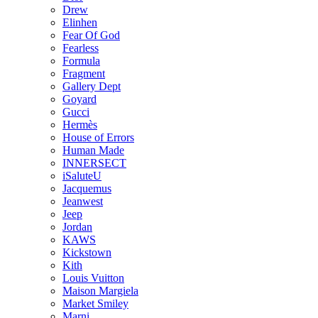
Drew
Elinhen
Fear Of God
Fearless
Formula
Fragment
Gallery Dept
Goyard
Gucci
Hermès
House of Errors
Human Made
INNERSECT
iSaluteU
Jacquemus
Jeanwest
Jeep
Jordan
KAWS
Kickstown
Kith
Louis Vuitton
Maison Margiela
Market Smiley
Marni