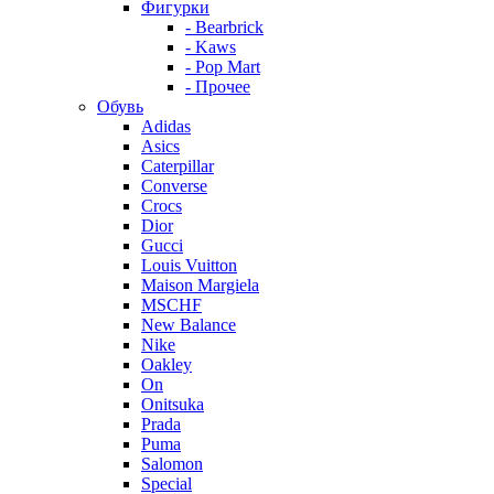
Фигурки
- Bearbrick
- Kaws
- Pop Mart
- Прочее
Обувь
Adidas
Asics
Caterpillar
Converse
Crocs
Dior
Gucci
Louis Vuitton
Maison Margiela
MSCHF
New Balance
Nike
Oakley
On
Onitsuka
Prada
Puma
Salomon
Special