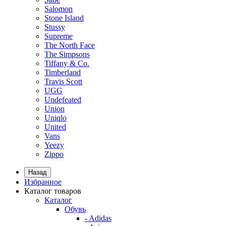
Salomon
Stone Island
Stussy
Supreme
The North Face
The Simpsons
Tiffany & Co.
Timberland
Travis Scott
UGG
Undefeated
Union
Uniqlo
United
Vans
Yeezy
Zippo
Назад
Избранное
Каталог товаров
Каталог
Обувь
- Adidas